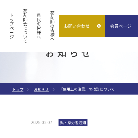
薬
薬
ト
剤
県
剤
ッ
師
民
師
プ
会
の
の
お問い合わせ
会員ページ
概要
よくある質問
入会案内
ペ
に
皆
皆
ー
つ
様
様
ジ
い
へ
試験検査センター
子どもの誤飲
求人情報
へ
て
お知らせ
指差し表
施設貸出
（症状〜薬処方等）
「使用上の注意」の改訂について
トップ
お知らせ
2025.02.07
県・厚労省通知