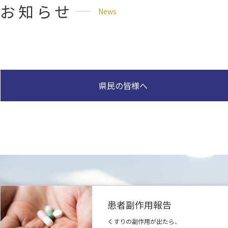
お知らせ
News
県民の皆様へ
会営薬局医療センター前 平日の開局について
[全薬剤師] 令和８年度 旧盆期間中における開
2025.11.28
2026.08.05
こどもの未来を応援する情報サイト「こどもミ
[全薬剤師] 第39回沖縄県薬剤師会学術大会の
2025.03.05
2026.06.09
マイナンバーカードの健康保険証利用について
[会員のみ] 令和７年度認定薬剤師育成支
2025.01.31
2026.01.07
患者副作用報告
くすりの副作用が出たら、