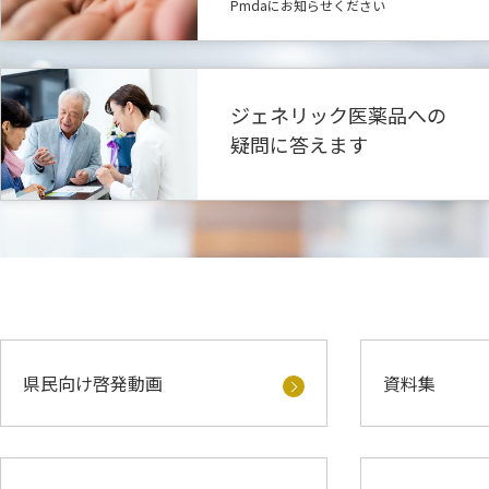
Pmdaにお知らせください
緊急避妊薬販売に係る環境整備のための調査事
[会員のみ] 新たに薬事審議会において公知申
2023.12.11
2026.08.06
抗原検査キット（体外診断用医薬品）販売薬局
[会員のみ] 公知申請に係る事前評価が終了し
2023.11.27
2026.08.06
ジェネリック医薬品への
疑問に答えます
[会員のみ] 保険薬局及び保険薬剤師療養担当規
2026.08.06
ついて
[会員のみ] 薬局における適正な業務の確保等に
2026.08.06
県民向け啓発動画
資料集