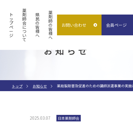
薬
薬
ト
剤
県
剤
ッ
師
民
師
プ
会
の
の
お問い合わせ
会員ページ
概要
よくある質問
入会案内
ペ
に
皆
皆
ー
つ
様
様
ジ
い
へ
試験検査センター
子どもの誤飲
求人情報
へ
て
お知らせ
指差し表
施設貸出
（症状〜薬処方等）
薬局製剤普及促進のための講師派遣事業の実施
トップ
お知らせ
2025.03.07
日本薬剤師会