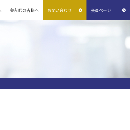
へ
薬剤師の皆様へ
お問い合わせ
会員ページ
おきなわ薬剤師会報
支援・サポート薬局
学校薬剤師の活動
指差し表
会務予定
（初診時確認基本事項）