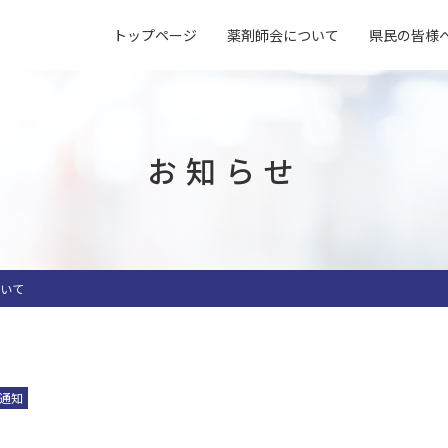
トップページ
薬剤師会について
県民の皆様
概要
よくある質問
入会案内
アクセス
薬局マップ
研修会
指差し表
試験検査センター
子どもの誤飲
求人情報
会営薬局一覧
臨床検査の基準値
（受付対応）
指差し表
お知らせ
薬局内掲示物・
施設貸出
（症状〜薬処方等）
薬局で使える資材一覧
ついて
通知