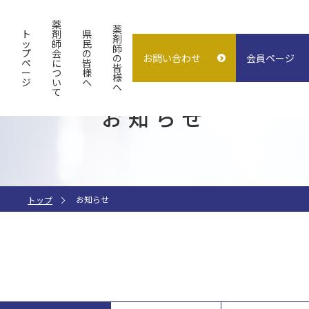
薬
薬
ト
剤
県
剤
ッ
師
民
師
プ
会
の
の
お問い合わせ
会員ページ
概要
よくある質問
入会案内
ペ
に
皆
皆
ー
つ
様
様
ジ
い
へ
試験検査センター
子どもの誤飲
求人情報
へ
て
お知らせ
指差し表
施設貸出
（症状〜薬処方等）
お知らせ
トップ