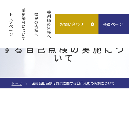
薬
薬
ト
剤
県
剤
ッ
師
民
師
プ
会
の
の
お問い合わせ
会員ページ
概要
よくある質問
入会案内
ペ
に
皆
皆
ー
つ
様
様
ジ
い
へ
試験検査センター
子どもの誤飲
求人情報
へ
医薬品販売制度対応に関
て
する自己点検の実施につ
指差し表
施設貸出
（症状〜薬処方等）
いて
医薬品販売制度対応に関する自己点検の実施について
トップ