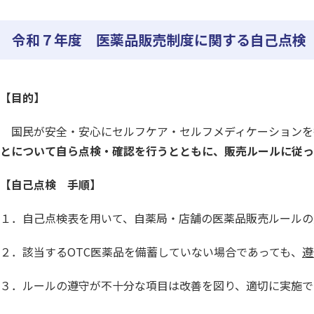
令和７年度 医薬品販売制度に関する自己点検
【目的】
国民が安全・安心にセルフケア・セルフメディケーションを
とについて自ら
点検・確認を行うとともに、販売ルールに従っ
【自己点検 手順】
１．自己点検表を用いて、自薬局・店舗の医薬品販売ルールの
２．該当するOTC医薬品を備蓄していない場合であっても、
遵
３．ルールの遵守が不十分な項目は改善を図り、適切に実施で