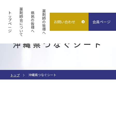
薬
薬
ト
剤
県
剤
ッ
師
民
師
プ
会
の
の
お問い合わせ
会員ページ
概要
よくある質問
入会案内
ペ
に
皆
皆
ー
つ
様
様
ジ
い
へ
試験検査センター
子どもの誤飲
求人情報
へ
て
沖縄県つなぐシート
指差し表
施設貸出
（症状〜薬処方等）
沖縄県つなぐシート
トップ