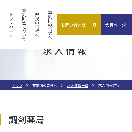
薬
薬
ト
剤
県
剤
ッ
師
民
師
プ
会
の
の
お問い合わせ
会員ページ
概要
よくある質問
入会案内
ペ
に
皆
皆
ー
つ
様
様
ジ
い
へ
試験検査センター
子どもの誤飲
求人情報
へ
て
求人情報
指差し表
施設貸出
（症状〜薬処方等）
求人情報詳細
トップ
薬剤師の皆様へ
求人情報一覧
調剤薬局