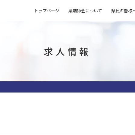
トップページ
薬剤師会について
県民の皆様
概要
よくある質問
入会案内
アクセス
薬局マップ
研修会
指差し表
試験検査センター
子どもの誤飲
求人情報
会営薬局一覧
臨床検査の基準値
（受付対応）
指差し表
求人情報
薬局内掲示物・
施設貸出
（症状〜薬処方等）
薬局で使える資材一覧