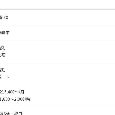
6-30
那覇市
調剤
在宅
常勤
パート
215,400～/月
1,800～2,000/時
4週6休・祝日