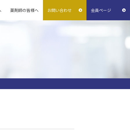
へ
薬剤師の皆様へ
お問い合わせ
会員ページ
おきなわ薬剤師会報
支援・サポート薬局
学校薬剤師の活動
指差し表
会務予定
（初診時確認基本事項）