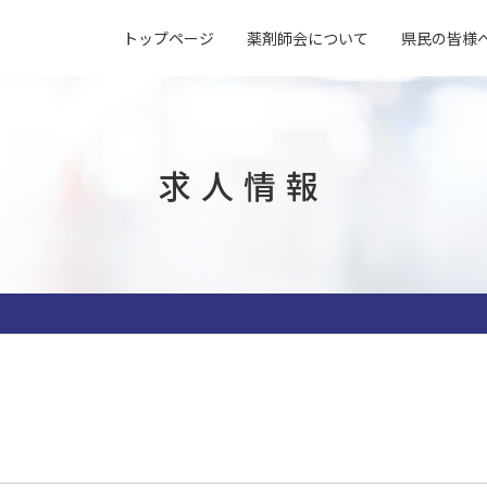
トップページ
薬剤師会について
県民の皆様
概要
よくある質問
入会案内
アクセス
薬局マップ
研修会
指差し表
試験検査センター
子どもの誤飲
求人情報
会営薬局一覧
臨床検査の基準値
（受付対応）
指差し表
求人情報
薬局内掲示物・
施設貸出
（症状〜薬処方等）
薬局で使える資材一覧