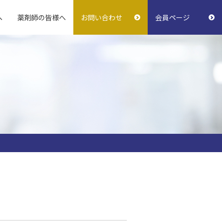
へ
薬剤師の皆様へ
お問い合わせ
会員ページ
おきなわ薬剤師会報
支援・サポート薬局
学校薬剤師の活動
指差し表
会務予定
（初診時確認基本事項）