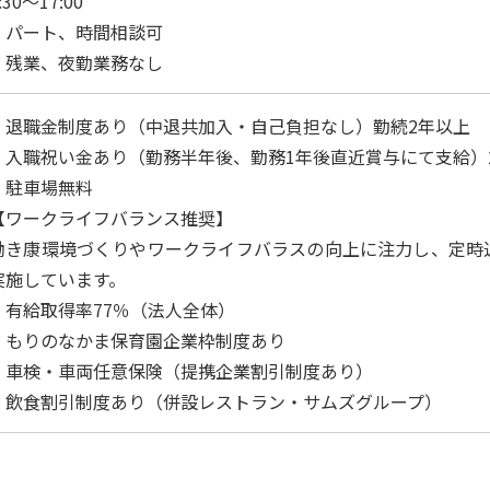
:30～17:00
・パート、時間相談可
・残業、夜勤業務なし
・退職金制度あり（中退共加入・自己負担なし）勤続2年以上
・入職祝い金あり（勤務半年後、勤務1年後直近賞与にて支給）
・駐車場無料
【ワークライフバランス推奨】
働き康環境づくりやワークライフバラスの向上に注力し、定時
実施しています。
・有給取得率77％（法人全体）
・もりのなかま保育園企業枠制度あり
・車検・車両任意保険（提携企業割引制度あり）
・飲食割引制度あり（併設レストラン・サムズグループ）