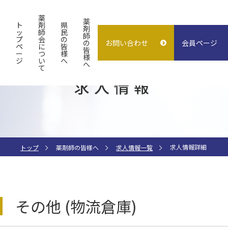
薬
薬
ト
剤
県
剤
ッ
師
民
師
プ
会
の
の
お問い合わせ
会員ページ
概要
よくある質問
入会案内
ペ
に
皆
皆
ー
つ
様
様
ジ
い
へ
試験検査センター
子どもの誤飲
求人情報
へ
て
求人情報
指差し表
施設貸出
（症状〜薬処方等）
求人情報詳細
トップ
薬剤師の皆様へ
求人情報一覧
その他 (物流倉庫)