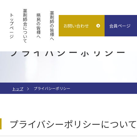
薬
薬
ト
剤
県
剤
ッ
師
民
師
プ
会
の
の
お問い合わせ
会員ページ
概要
よくある質問
入会案内
ペ
に
皆
皆
ー
つ
様
様
ジ
い
へ
試験検査センター
子どもの誤飲
求人情報
へ
て
プライバシーポリシー
指差し表
施設貸出
（症状〜薬処方等）
プライバシーポリシー
トップ
プライバシーポリシーについて