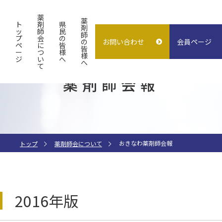
薬
薬
ト
剤
県
剤
ッ
師
民
師
プ
会
の
の
お問い合わせ
会員ページ
概要
よくある質問
入会案内
ペ
に
皆
皆
ー
つ
様
様
ジ
い
へ
試験検査センター
子どもの誤飲
求人情報
へ
て
薬剤師会報
指差し表
施設貸出
（症状〜薬処方等）
おきなわ薬剤師会報
トップ
薬剤師会について
2016年版