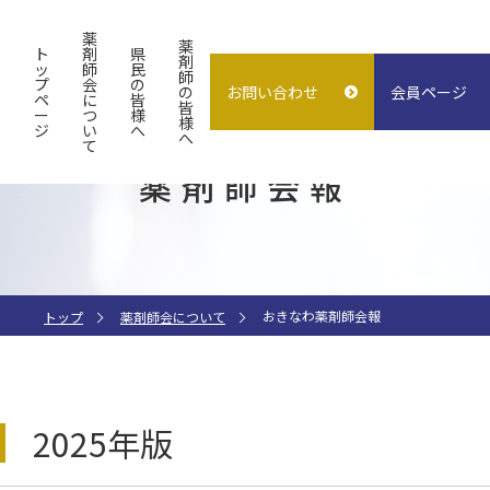
薬
薬
ト
剤
県
剤
ッ
師
民
師
プ
会
の
の
お問い合わせ
会員ページ
概要
よくある質問
入会案内
ペ
に
皆
皆
ー
つ
様
様
ジ
い
へ
試験検査センター
子どもの誤飲
求人情報
へ
て
薬剤師会報
指差し表
施設貸出
（症状〜薬処方等）
おきなわ薬剤師会報
トップ
薬剤師会について
2025年版